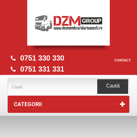
0751 330 330
CONTACT
0751 331 331
Caută
CATEGORII