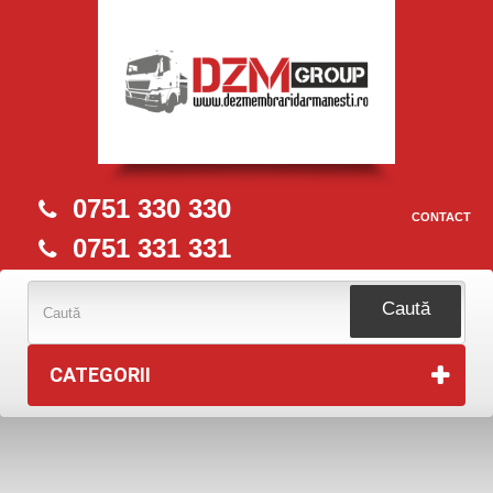
0751 330 330
CONTACT
0751 331 331
Caută
CATEGORII