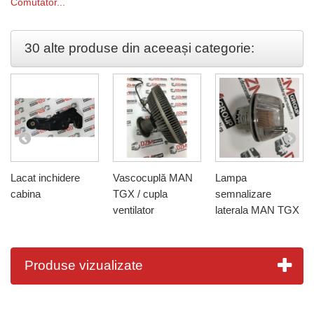
Comutator...
30 alte produse din aceeași categorie:
Lacat inchidere
Vascocuplă MAN
Lampa
cabina
TGX / cupla
semnalizare
ventilator
laterala MAN TGX
Produse vizualizate