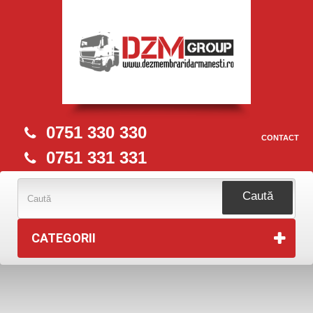
0751 330 330
CONTACT
0751 331 331
Caută
CATEGORII