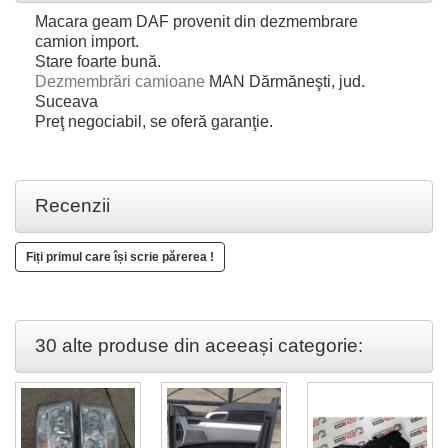
Macara geam DAF provenit din dezmembrare
camion import.
Stare foarte bună.
Dezmembrări camioane
MAN Dărmăneşti, jud.
Suceava
Preţ negociabil, se oferă garanţie.
Recenzii
Fiți primul care își scrie părerea !
30 alte produse din aceeași categorie: