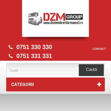
0751 330 330
CONTACT
0751 331 331
Caută
CATEGORII