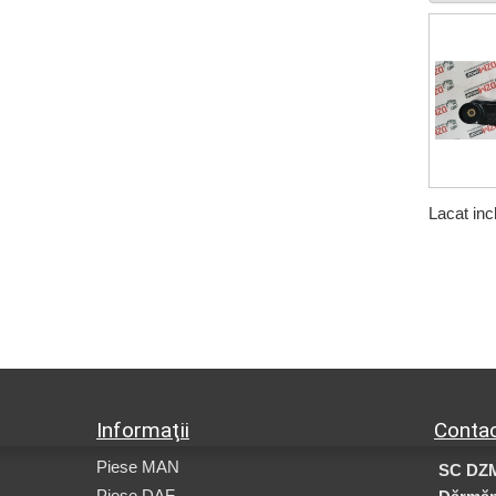
Lacat inc
Informaţii
Contac
Piese MAN
SC DZ
Piese DAF