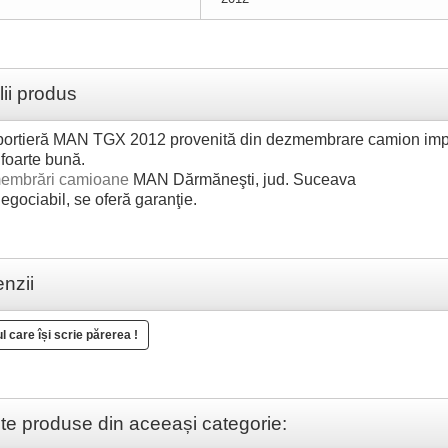
lii produs
portieră MAN TGX 2012 provenită din dezmembrare camion imp
 foarte bună.
embrări camioane
MAN Dărmăneşti, jud. Suceava
egociabil, se oferă garanţie.
nzii
ul care își scrie părerea !
lte produse din aceeași categorie: