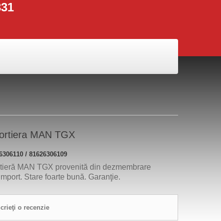
331
portiera MAN TGX
6306110 / 81626306109
rtieră MAN TGX provenită din dezmembrare
mport. Stare foarte bună. Garanţie.
crieţi o recenzie