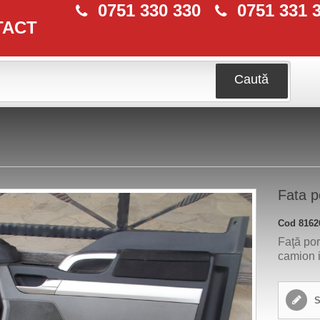
0751 330 330
0751 331 
TACT
Caută
Fata 
Cod
8162
Faţă po
camion i
S