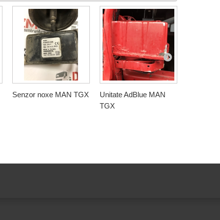
Senzor noxe MAN TGX
Unitate AdBlue MAN
Sistem gr
TGX
Beka-Ma