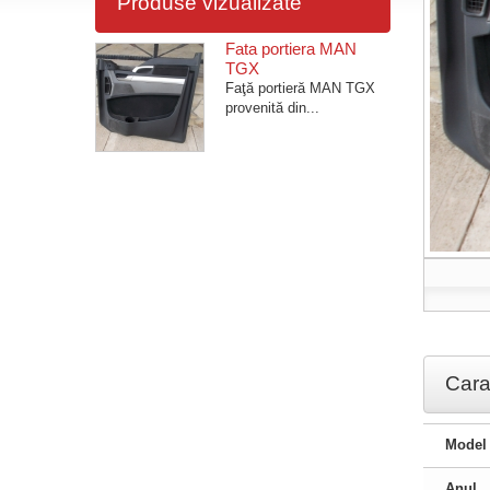
Produse vizualizate
Fata portiera MAN
TGX
Faţă portieră MAN TGX
provenită din...
Carac
Model
Anul