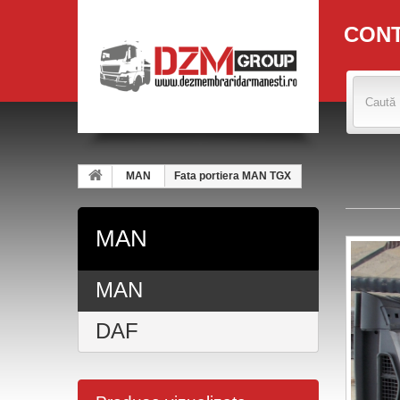
CON
MAN
Fata portiera MAN TGX
MAN
MAN
DAF