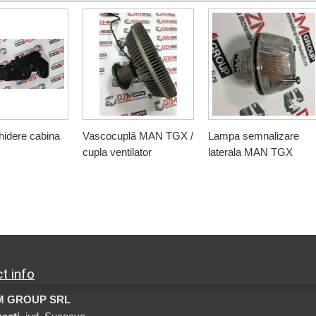
hidere cabina
Vascocuplă MAN TGX /
Lampa semnalizare
cupla ventilator
laterala MAN TGX
t info
M GROUP SRL