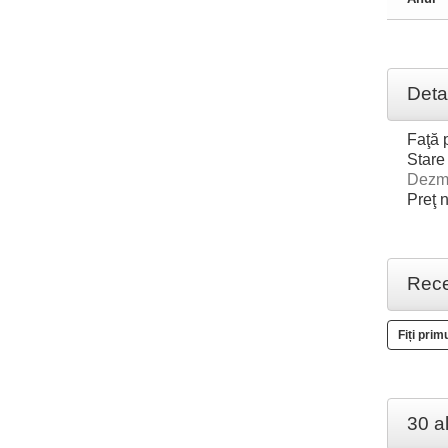
Deta
Faţă 
Stare
Dezm
Preţ n
Rece
Fiți prim
30 a