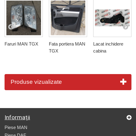
Faruri MAN TGX
Fata portiera MAN
Lacat inchidere
TGX
cabina
Produse vizualizate
Informaţii
Piese MAN
Piese DAF