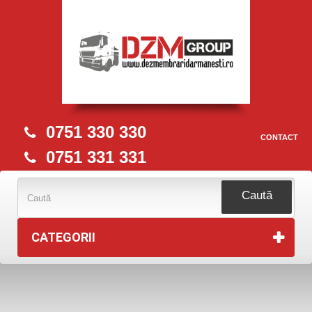
0751 330 330
CONTACT
0751 331 331
Caută
CATEGORII